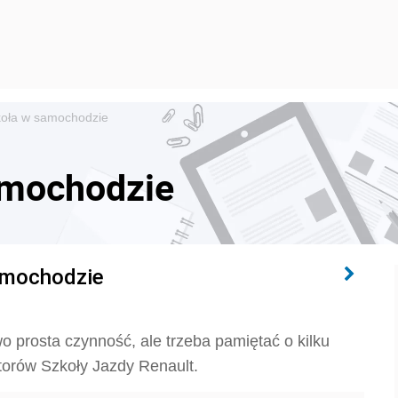
oła w samochodzie
amochodzie
amochodzie
prosta czynność, ale trzeba pamiętać o kilku
torów Szkoły Jazdy Renault.