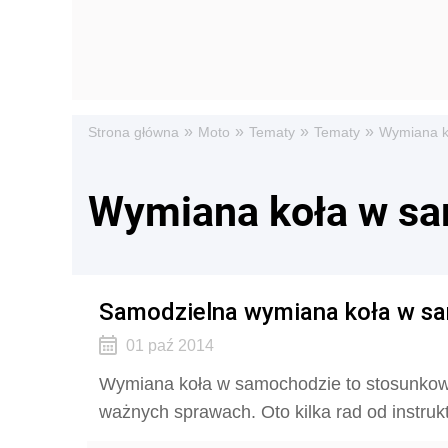
»
»
»
»
Strona główna
Moto
Tematy
Tematy
Wymiana k
Wymiana koła w s
Samodzielna wymiana koła w s
01 paź 2014
Wymiana koła w samochodzie to stosunkowo 
ważnych sprawach. Oto kilka rad od instruk