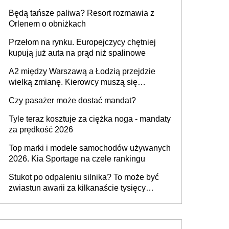
przywrócony do stanu zgodnego z
Będą tańsze paliwa? Resort rozmawia z
technologią producenta
Orlenem o obniżkach
Przełom na rynku. Europejczycy chętniej
kupują już auta na prąd niż spalinowe
A2 między Warszawą a Łodzią przejdzie
wielką zmianę. Kierowcy muszą się
przygotować
Czy pasażer może dostać mandat?
Tyle teraz kosztuje za ciężka noga - mandaty
za prędkość 2026
Top marki i modele samochodów używanych
2026. Kia Sportage na czele rankingu
Stukot po odpaleniu silnika? To może być
zwiastun awarii za kilkanaście tysięcy
złotych