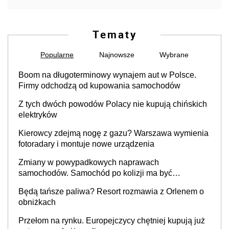
Tematy
Popularne
Najnowsze
Wybrane
Boom na długoterminowy wynajem aut w Polsce.
Firmy odchodzą od kupowania samochodów
Z tych dwóch powodów Polacy nie kupują chińskich
elektryków
Kierowcy zdejmą nogę z gazu? Warszawa wymienia
fotoradary i montuje nowe urządzenia
Zmiany w powypadkowych naprawach
samochodów. Samochód po kolizji ma być
przywrócony do stanu zgodnego z technologią
Będą tańsze paliwa? Resort rozmawia z Orlenem o
producenta
obniżkach
Przełom na rynku. Europejczycy chętniej kupują już