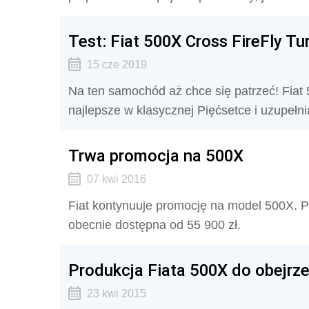
Test: Fiat 500X Cross FireFly T
15 cze 2019
Na ten samochód aż chce się patrzeć! Fiat 
najlepsze w klasycznej Pięćsetce i uzupełn
Trwa promocja na 500X
07 kwi 2016
Fiat kontynuuje promocję na model 500X.
obecnie dostępna od 55 900 zł.
Produkcja Fiata 500X do obejrz
23 kwi 2015