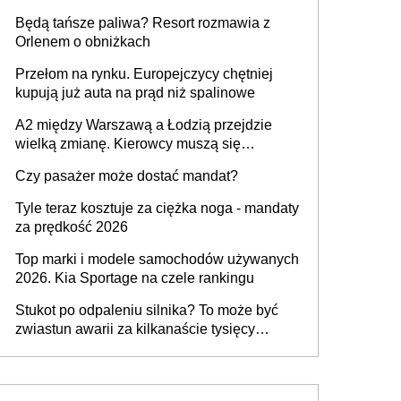
przywrócony do stanu zgodnego z
Będą tańsze paliwa? Resort rozmawia z
technologią producenta
Orlenem o obniżkach
Przełom na rynku. Europejczycy chętniej
kupują już auta na prąd niż spalinowe
A2 między Warszawą a Łodzią przejdzie
wielką zmianę. Kierowcy muszą się
przygotować
Czy pasażer może dostać mandat?
Tyle teraz kosztuje za ciężka noga - mandaty
za prędkość 2026
Top marki i modele samochodów używanych
2026. Kia Sportage na czele rankingu
Stukot po odpaleniu silnika? To może być
zwiastun awarii za kilkanaście tysięcy
złotych