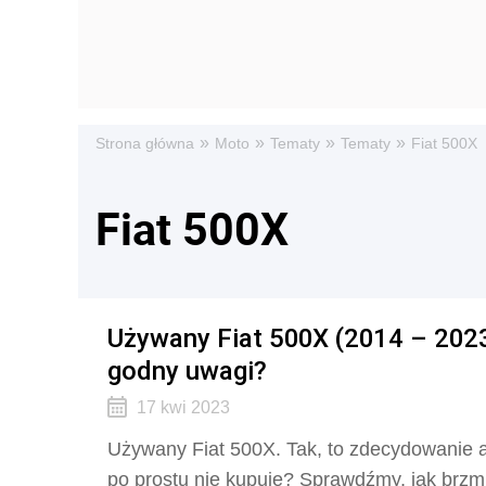
»
»
»
»
Strona główna
Moto
Tematy
Tematy
Fiat 500X
Fiat 500X
Używany Fiat 500X (2014 – 2023).
godny uwagi?
17 kwi 2023
Używany Fiat 500X. Tak, to zdecydowanie auto
po prostu nie kupuje? Sprawdźmy, jak brzm