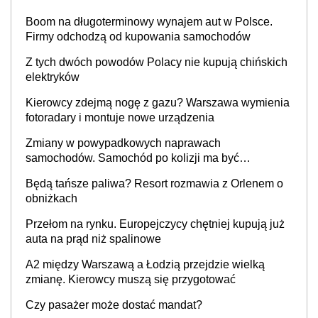
Boom na długoterminowy wynajem aut w Polsce.
Firmy odchodzą od kupowania samochodów
Z tych dwóch powodów Polacy nie kupują chińskich
elektryków
Kierowcy zdejmą nogę z gazu? Warszawa wymienia
fotoradary i montuje nowe urządzenia
Zmiany w powypadkowych naprawach
samochodów. Samochód po kolizji ma być
przywrócony do stanu zgodnego z technologią
Będą tańsze paliwa? Resort rozmawia z Orlenem o
producenta
obniżkach
Przełom na rynku. Europejczycy chętniej kupują już
auta na prąd niż spalinowe
A2 między Warszawą a Łodzią przejdzie wielką
zmianę. Kierowcy muszą się przygotować
Czy pasażer może dostać mandat?