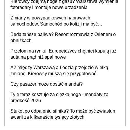
Kierowcy zdejmą nogę z gazu? Warszawa wymienia
fotoradary i montuje nowe urządzenia
Zmiany w powypadkowych naprawach
samochodów. Samochód po kolizji ma być
przywrócony do stanu zgodnego z technologią
Będą tańsze paliwa? Resort rozmawia z Orlenem o
producenta
obniżkach
Przełom na rynku. Europejczycy chętniej kupują już
auta na prąd niż spalinowe
A2 między Warszawą a Łodzią przejdzie wielką
zmianę. Kierowcy muszą się przygotować
Czy pasażer może dostać mandat?
Tyle teraz kosztuje za ciężka noga - mandaty za
prędkość 2026
Stukot po odpaleniu silnika? To może być zwiastun
awarii za kilkanaście tysięcy złotych