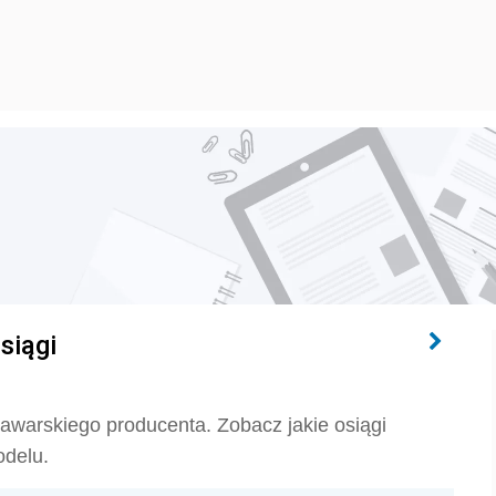
d
siągi
warskiego producenta. Zobacz jakie osiągi
odelu.