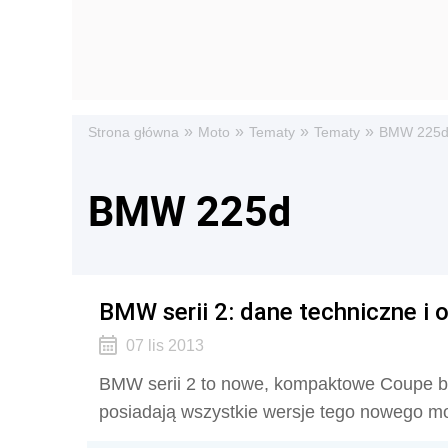
»
»
»
»
Strona główna
Moto
Tematy
Tematy
BMW 225
BMW 225d
BMW serii 2: dane techniczne i o
07 lis 2013
BMW serii 2 to nowe, kompaktowe Coupe ba
posiadają wszystkie wersje tego nowego m