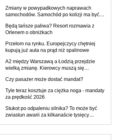
urządzenia
Zmiany w powypadkowych naprawach
samochodów. Samochód po kolizji ma być
przywrócony do stanu zgodnego z
Będą tańsze paliwa? Resort rozmawia z
technologią producenta
Orlenem o obniżkach
Przełom na rynku. Europejczycy chętniej
kupują już auta na prąd niż spalinowe
A2 między Warszawą a Łodzią przejdzie
wielką zmianę. Kierowcy muszą się
przygotować
Czy pasażer może dostać mandat?
Tyle teraz kosztuje za ciężka noga - mandaty
za prędkość 2026
Stukot po odpaleniu silnika? To może być
zwiastun awarii za kilkanaście tysięcy
złotych