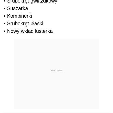
• Śrubokręt gwiazdkowy
• Suszarka
• Kombinerki
• Śrubokręt płaski
• Nowy wkład lusterka
REKLAMA