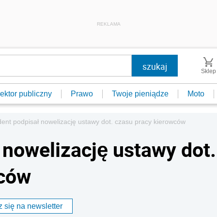
REKLAMA
Sklep
ektor publiczny
Prawo
Twoje pieniądze
Moto
ent podpisał nowelizację ustawy dot. czasu pracy kierowców
 nowelizację ustawy dot.
wców
 się na newsletter