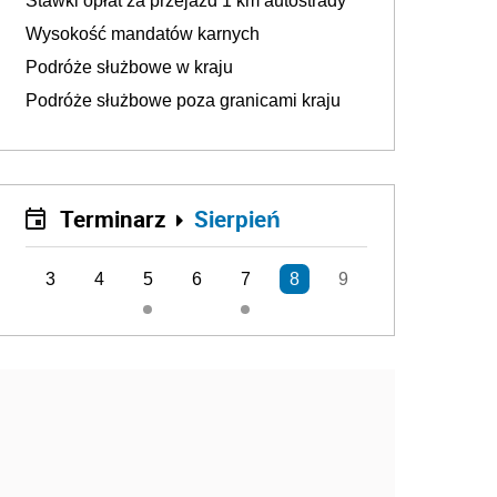
Stawki opłat za przejazd 1 km autostrady
Wysokość mandatów karnych
Podróże służbowe w kraju
Podróże służbowe poza granicami kraju
Terminarz
Sierpień
3
4
5
6
7
8
9