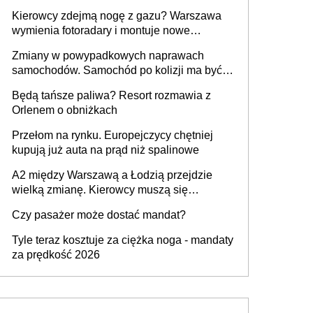
Kierowcy zdejmą nogę z gazu? Warszawa
wymienia fotoradary i montuje nowe
urządzenia
Zmiany w powypadkowych naprawach
samochodów. Samochód po kolizji ma być
przywrócony do stanu zgodnego z
Będą tańsze paliwa? Resort rozmawia z
technologią producenta
Orlenem o obniżkach
Przełom na rynku. Europejczycy chętniej
kupują już auta na prąd niż spalinowe
A2 między Warszawą a Łodzią przejdzie
wielką zmianę. Kierowcy muszą się
przygotować
Czy pasażer może dostać mandat?
Tyle teraz kosztuje za ciężka noga - mandaty
za prędkość 2026