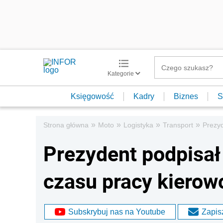
Kategorie
Księgowość
Kadry
Biznes
S
»
»
»
»
Strona główna
Moto
Logistyka
Transport
Prezyd
Prezydent podpisał
czasu pracy kiero
Subskrybuj nas na Youtube
Zapisz