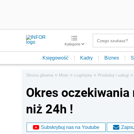
Kategorie
Księgowość
Kadry
Biznes
S
»
»
»
»
Strona główna
Moto
Logistyka
Produkty i usługi
Okres oczekiwania 
niż 24h !
Subskrybuj nas na Youtube
Zapisz