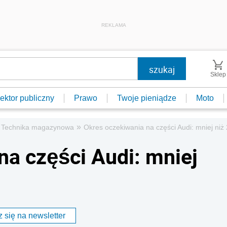
REKLAMA
Sklep
ektor publiczny
Prawo
Twoje pieniądze
Moto
»
Technika magazynowa
Okres oczekiwania na części Audi: mniej niż 
na części Audi: mniej
 się na newsletter