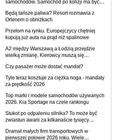
samochodów. Samochód po kolizji ma być
przywrócony do stanu zgodnego z
Będą tańsze paliwa? Resort rozmawia z
technologią producenta
Orlenem o obniżkach
Przełom na rynku. Europejczycy chętniej
kupują już auta na prąd niż spalinowe
A2 między Warszawą a Łodzią przejdzie
wielką zmianę. Kierowcy muszą się
przygotować
Czy pasażer może dostać mandat?
Tyle teraz kosztuje za ciężka noga - mandaty
za prędkość 2026
Top marki i modele samochodów używanych
2026. Kia Sportage na czele rankingu
Stukot po odpaleniu silnika? To może być
zwiastun awarii za kilkanaście tysięcy
złotych
Dramat małych firm transportowych w
pierwszej połowie 2026 roku. Wiele