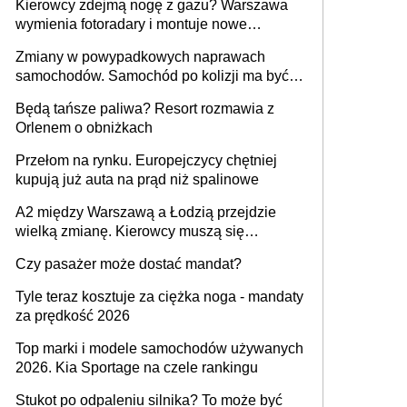
Kierowcy zdejmą nogę z gazu? Warszawa
wymienia fotoradary i montuje nowe
urządzenia
Zmiany w powypadkowych naprawach
samochodów. Samochód po kolizji ma być
przywrócony do stanu zgodnego z
Będą tańsze paliwa? Resort rozmawia z
technologią producenta
Orlenem o obniżkach
Przełom na rynku. Europejczycy chętniej
kupują już auta na prąd niż spalinowe
A2 między Warszawą a Łodzią przejdzie
wielką zmianę. Kierowcy muszą się
przygotować
Czy pasażer może dostać mandat?
Tyle teraz kosztuje za ciężka noga - mandaty
za prędkość 2026
Top marki i modele samochodów używanych
2026. Kia Sportage na czele rankingu
Stukot po odpaleniu silnika? To może być