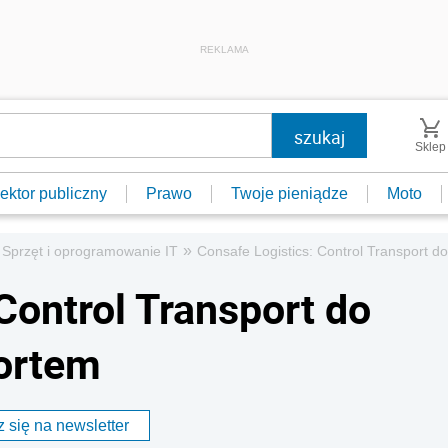
REKLAMA
Sklep
ektor publiczny
Prawo
Twoje pieniądze
Moto
»
Sprzęt i oprogramowanie IT
Consafe Logistics: Control Transport d
Control Transport do
portem
 się na newsletter