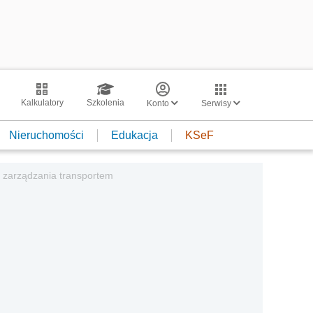
Kalkulatory
Szkolenia
Konto
Serwisy
Nieruchomości
Edukacja
KSeF
o zarządzania transportem