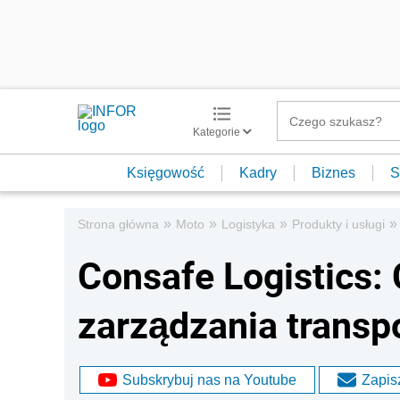
Kategorie
Księgowość
Kadry
Biznes
S
»
»
»
»
Strona główna
Moto
Logistyka
Produkty i usługi
Consafe Logistics: 
zarządzania trans
Subskrybuj nas na Youtube
Zapisz