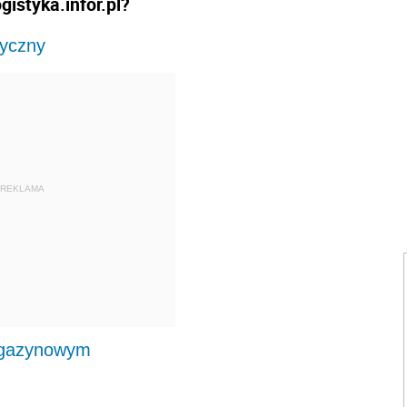
istyka.infor.pl?
styczny
REKLAMA
agazynowym