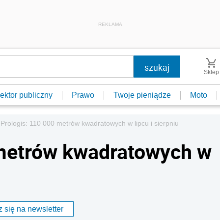
REKLAMA
Sklep
ektor publiczny
Prawo
Twoje pieniądze
Moto
Prologis: 110 000 metrów kwadratowych w lipcu i sierpniu
 metrów kwadratowych w
 się na newsletter