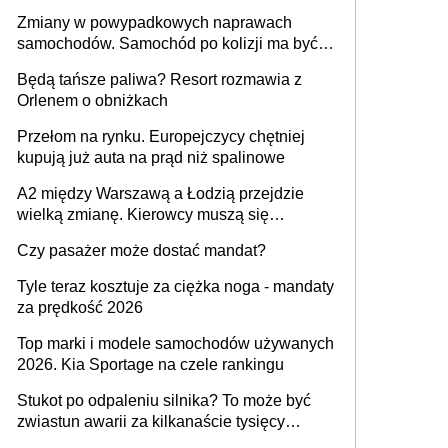
urządzenia
Zmiany w powypadkowych naprawach
samochodów. Samochód po kolizji ma być
przywrócony do stanu zgodnego z
Będą tańsze paliwa? Resort rozmawia z
technologią producenta
Orlenem o obniżkach
Przełom na rynku. Europejczycy chętniej
kupują już auta na prąd niż spalinowe
A2 między Warszawą a Łodzią przejdzie
wielką zmianę. Kierowcy muszą się
przygotować
Czy pasażer może dostać mandat?
Tyle teraz kosztuje za ciężka noga - mandaty
za prędkość 2026
Top marki i modele samochodów używanych
2026. Kia Sportage na czele rankingu
Stukot po odpaleniu silnika? To może być
zwiastun awarii za kilkanaście tysięcy
złotych