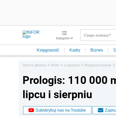
Kategorie
Księgowość
Kadry
Biznes
S
»
»
»
»
Strona główna
Moto
Logistyka
Magazynowanie
Prologis: 110 000
lipcu i sierpniu
Subskrybuj nas na Youtube
Zapisz