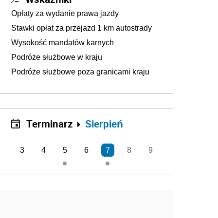
Opłaty za wydanie prawa jazdy
Stawki opłat za przejazd 1 km autostrady
Wysokość mandatów karnych
Podróże służbowe w kraju
Podróże służbowe poza granicami kraju
Terminarz
Sierpień
3
4
5
6
7
8
9