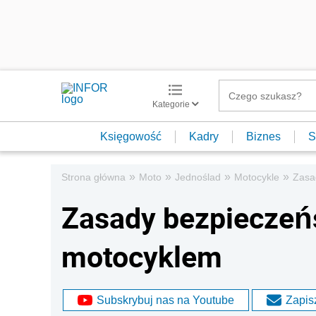
Kategorie
Księgowość
Kadry
Biznes
S
»
»
»
»
Strona główna
Moto
Jednoślad
Motocykle
Zasa
Zasady bezpieczeń
motocyklem
Subskrybuj nas na Youtube
Zapisz