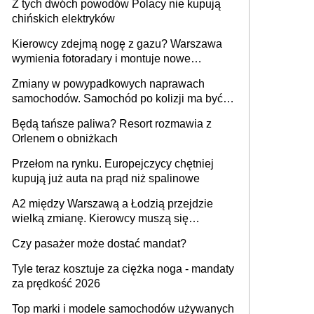
Z tych dwóch powodów Polacy nie kupują
chińskich elektryków
Kierowcy zdejmą nogę z gazu? Warszawa
wymienia fotoradary i montuje nowe
urządzenia
Zmiany w powypadkowych naprawach
samochodów. Samochód po kolizji ma być
przywrócony do stanu zgodnego z
Będą tańsze paliwa? Resort rozmawia z
technologią producenta
Orlenem o obniżkach
Przełom na rynku. Europejczycy chętniej
kupują już auta na prąd niż spalinowe
A2 między Warszawą a Łodzią przejdzie
wielką zmianę. Kierowcy muszą się
przygotować
Czy pasażer może dostać mandat?
Tyle teraz kosztuje za ciężka noga - mandaty
za prędkość 2026
Top marki i modele samochodów używanych