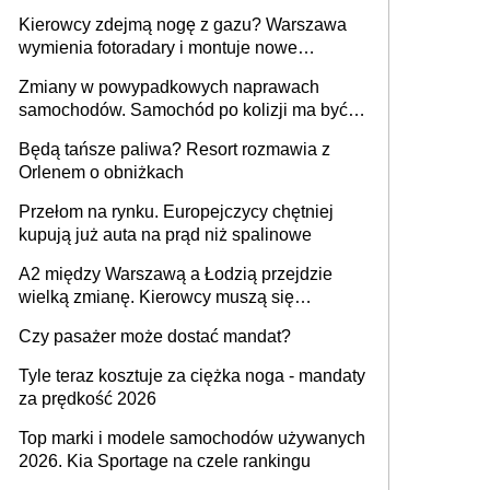
Kierowcy zdejmą nogę z gazu? Warszawa
wymienia fotoradary i montuje nowe
urządzenia
Zmiany w powypadkowych naprawach
samochodów. Samochód po kolizji ma być
przywrócony do stanu zgodnego z
Będą tańsze paliwa? Resort rozmawia z
technologią producenta
Orlenem o obniżkach
Przełom na rynku. Europejczycy chętniej
kupują już auta na prąd niż spalinowe
A2 między Warszawą a Łodzią przejdzie
wielką zmianę. Kierowcy muszą się
przygotować
Czy pasażer może dostać mandat?
Tyle teraz kosztuje za ciężka noga - mandaty
za prędkość 2026
Top marki i modele samochodów używanych
2026. Kia Sportage na czele rankingu