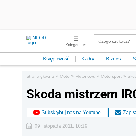
Kategorie
Księgowość
Kadry
Biznes
S
»
»
»
»
Strona główna
Moto
Motonews
Motorsport
Sko
Skoda mistrzem IR
Subskrybuj nas na Youtube
Zapisz
09 listopada 2011, 10:19