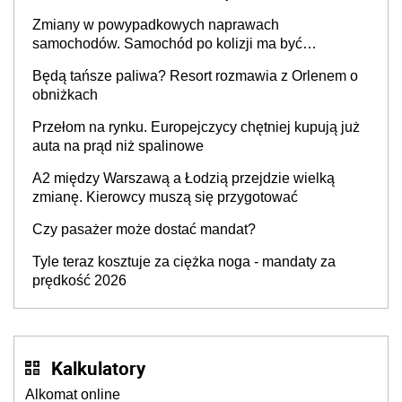
Zmiany w powypadkowych naprawach
samochodów. Samochód po kolizji ma być
przywrócony do stanu zgodnego z technologią
Będą tańsze paliwa? Resort rozmawia z Orlenem o
producenta
obniżkach
Przełom na rynku. Europejczycy chętniej kupują już
auta na prąd niż spalinowe
A2 między Warszawą a Łodzią przejdzie wielką
zmianę. Kierowcy muszą się przygotować
Czy pasażer może dostać mandat?
Tyle teraz kosztuje za ciężka noga - mandaty za
prędkość 2026
Kalkulatory
Alkomat online