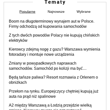
Tematy
Popularne
Najnowsze
Wybrane
Boom na długoterminowy wynajem aut w Polsce.
Firmy odchodzą od kupowania samochodów
Z tych dwóch powodów Polacy nie kupują chińskich
elektryków
Kierowcy zdejmą nogę z gazu? Warszawa wymienia
fotoradary i montuje nowe urządzenia
Zmiany w powypadkowych naprawach
samochodów. Samochód po kolizji ma być
przywrócony do stanu zgodnego z technologią
Będą tańsze paliwa? Resort rozmawia z Orlenem o
producenta
obniżkach
Przełom na rynku. Europejczycy chętniej kupują już
auta na prąd niż spalinowe
A2 między Warszawą a Łodzią przejdzie wielką