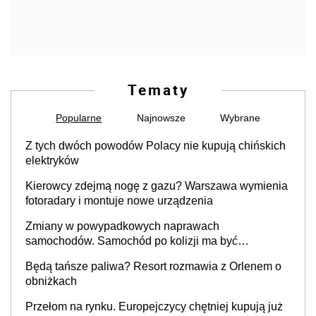
Tematy
Popularne
Najnowsze
Wybrane
Z tych dwóch powodów Polacy nie kupują chińskich
elektryków
Kierowcy zdejmą nogę z gazu? Warszawa wymienia
fotoradary i montuje nowe urządzenia
Zmiany w powypadkowych naprawach
samochodów. Samochód po kolizji ma być
przywrócony do stanu zgodnego z technologią
Będą tańsze paliwa? Resort rozmawia z Orlenem o
producenta
obniżkach
Przełom na rynku. Europejczycy chętniej kupują już