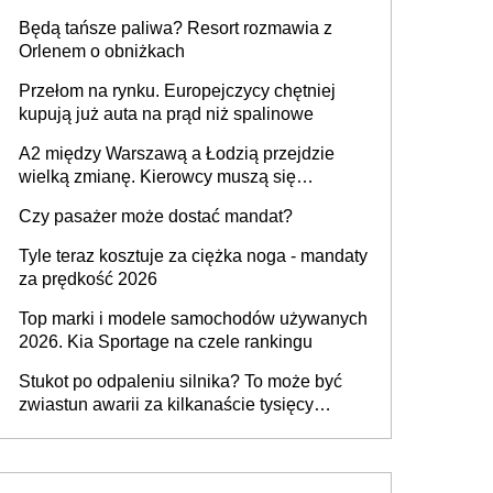
przywrócony do stanu zgodnego z
Będą tańsze paliwa? Resort rozmawia z
technologią producenta
Orlenem o obniżkach
Przełom na rynku. Europejczycy chętniej
kupują już auta na prąd niż spalinowe
A2 między Warszawą a Łodzią przejdzie
wielką zmianę. Kierowcy muszą się
przygotować
Czy pasażer może dostać mandat?
Tyle teraz kosztuje za ciężka noga - mandaty
za prędkość 2026
Top marki i modele samochodów używanych
2026. Kia Sportage na czele rankingu
Stukot po odpaleniu silnika? To może być
zwiastun awarii za kilkanaście tysięcy
złotych