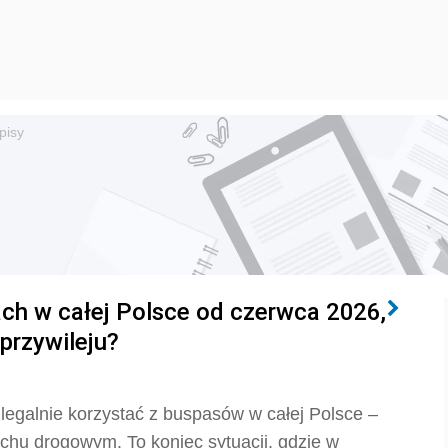
pisy
ach w całej Polsce od czerwca 2026,
przywileju?
legalnie korzystać z buspasów w całej Polsce –
uchu drogowym. To koniec sytuacji, gdzie w