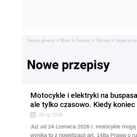
»
»
»
»
Strona główna
Moto
Tematy
Tematy
Nowe prze
Nowe przepisy
Motocykle i elektryki na buspas
ale tylko czasowo. Kiedy koniec 
09 lip 2026
Już od 24 czerwca 2026 r. motocykle mogą 
wynika to z nowelizacji art. 148a Prawa o r