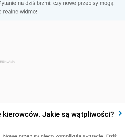
ytanie na dziś brzmi: czy nowe przepisy mogą
o realne widmo!
REKLAMA
e kierowców. Jakie są wątpliwości?
 Nowe przepisy nieco komplikują sytuację. Dziś