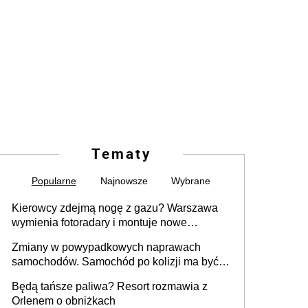
Tematy
Popularne
Najnowsze
Wybrane
Kierowcy zdejmą nogę z gazu? Warszawa
wymienia fotoradary i montuje nowe
urządzenia
Zmiany w powypadkowych naprawach
samochodów. Samochód po kolizji ma być
przywrócony do stanu zgodnego z
Będą tańsze paliwa? Resort rozmawia z
technologią producenta
Orlenem o obniżkach