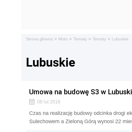
»
»
»
»
Strona główna
Moto
Tematy
Tematy
Lubuskie
Lubuskie
Umowa na budowę S3 w Lubusk
08 lut 2016
Czas na realizację budowy odcinka drogi e
Sulechowem a Zieloną Górą wynosi 22 mie