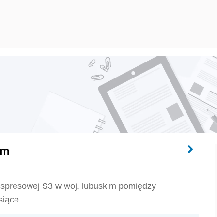
im
kspresowej S3 w woj. lubuskim pomiędzy
siące.