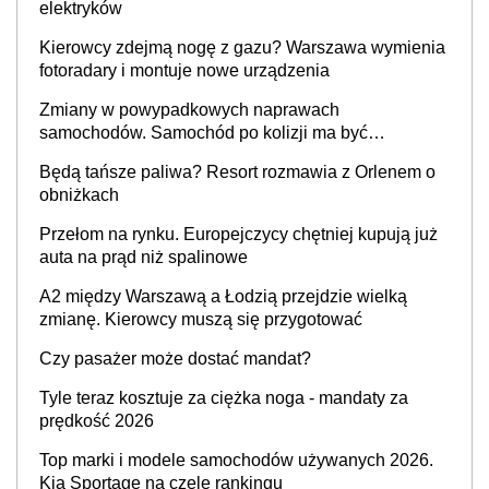
elektryków
Kierowcy zdejmą nogę z gazu? Warszawa wymienia
fotoradary i montuje nowe urządzenia
Zmiany w powypadkowych naprawach
samochodów. Samochód po kolizji ma być
przywrócony do stanu zgodnego z technologią
Będą tańsze paliwa? Resort rozmawia z Orlenem o
producenta
obniżkach
Przełom na rynku. Europejczycy chętniej kupują już
auta na prąd niż spalinowe
A2 między Warszawą a Łodzią przejdzie wielką
zmianę. Kierowcy muszą się przygotować
Czy pasażer może dostać mandat?
Tyle teraz kosztuje za ciężka noga - mandaty za
prędkość 2026
Top marki i modele samochodów używanych 2026.
Kia Sportage na czele rankingu