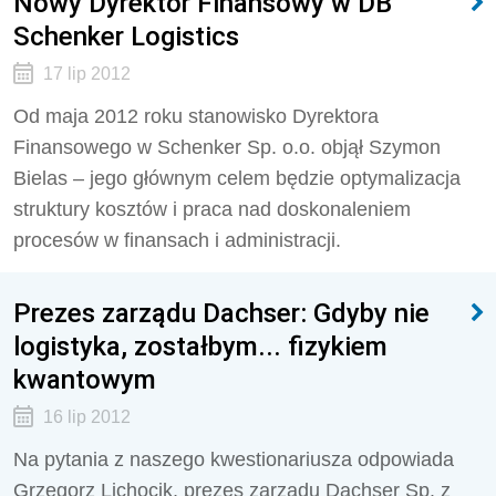
Nowy Dyrektor Finansowy w DB
Schenker Logistics
17 lip 2012
Od maja 2012 roku stanowisko Dyrektora
Finansowego w Schenker Sp. o.o. objął Szymon
Bielas – jego głównym celem będzie optymalizacja
struktury kosztów i praca nad doskonaleniem
procesów w finansach i administracji.
Prezes zarządu Dachser: Gdyby nie
logistyka, zostałbym... fizykiem
kwantowym
16 lip 2012
Na pytania z naszego kwestionariusza odpowiada
Grzegorz Lichocik, prezes zarządu Dachser Sp. z