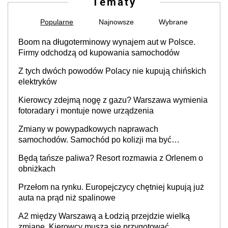
Tematy
Popularne
Najnowsze
Wybrane
Boom na długoterminowy wynajem aut w Polsce.
Firmy odchodzą od kupowania samochodów
Z tych dwóch powodów Polacy nie kupują chińskich
elektryków
Kierowcy zdejmą nogę z gazu? Warszawa wymienia
fotoradary i montuje nowe urządzenia
Zmiany w powypadkowych naprawach
samochodów. Samochód po kolizji ma być
przywrócony do stanu zgodnego z technologią
Będą tańsze paliwa? Resort rozmawia z Orlenem o
producenta
obniżkach
Przełom na rynku. Europejczycy chętniej kupują już
auta na prąd niż spalinowe
A2 między Warszawą a Łodzią przejdzie wielką
zmianę. Kierowcy muszą się przygotować