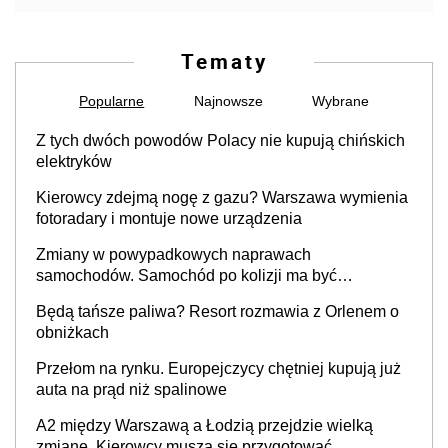
Tematy
Popularne
Najnowsze
Wybrane
Z tych dwóch powodów Polacy nie kupują chińskich
elektryków
Kierowcy zdejmą nogę z gazu? Warszawa wymienia
fotoradary i montuje nowe urządzenia
Zmiany w powypadkowych naprawach
samochodów. Samochód po kolizji ma być
przywrócony do stanu zgodnego z technologią
Będą tańsze paliwa? Resort rozmawia z Orlenem o
producenta
obniżkach
Przełom na rynku. Europejczycy chętniej kupują już
auta na prąd niż spalinowe
A2 między Warszawą a Łodzią przejdzie wielką
zmianę. Kierowcy muszą się przygotować