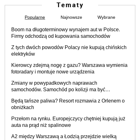
Tematy
Popularne
Najnowsze
Wybrane
Boom na długoterminowy wynajem aut w Polsce.
Firmy odchodzą od kupowania samochodów
Z tych dwóch powodów Polacy nie kupują chińskich
elektryków
Kierowcy zdejmą nogę z gazu? Warszawa wymienia
fotoradary i montuje nowe urządzenia
Zmiany w powypadkowych naprawach
samochodów. Samochód po kolizji ma być
przywrócony do stanu zgodnego z technologią
Będą tańsze paliwa? Resort rozmawia z Orlenem o
producenta
obniżkach
Przełom na rynku. Europejczycy chętniej kupują już
auta na prąd niż spalinowe
A2 między Warszawą a Łodzią przejdzie wielką