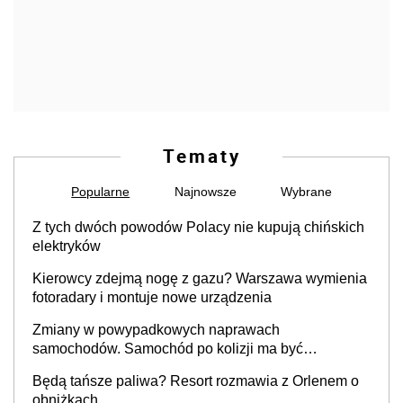
Tematy
Popularne
Najnowsze
Wybrane
Z tych dwóch powodów Polacy nie kupują chińskich
elektryków
Kierowcy zdejmą nogę z gazu? Warszawa wymienia
fotoradary i montuje nowe urządzenia
Zmiany w powypadkowych naprawach
samochodów. Samochód po kolizji ma być
przywrócony do stanu zgodnego z technologią
Będą tańsze paliwa? Resort rozmawia z Orlenem o
producenta
obniżkach