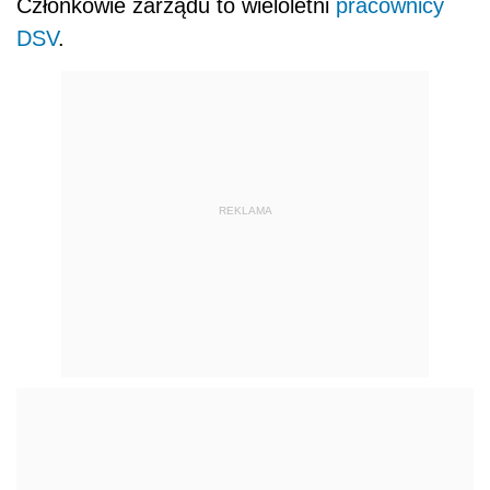
Członkowie zarządu to wieloletni
pracownicy
DSV
.
REKLAMA