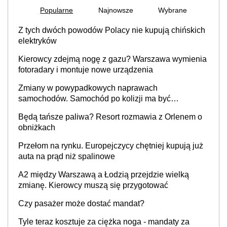
Popularne
Najnowsze
Wybrane
Z tych dwóch powodów Polacy nie kupują chińskich
elektryków
Kierowcy zdejmą nogę z gazu? Warszawa wymienia
fotoradary i montuje nowe urządzenia
Zmiany w powypadkowych naprawach
samochodów. Samochód po kolizji ma być
przywrócony do stanu zgodnego z technologią
Będą tańsze paliwa? Resort rozmawia z Orlenem o
producenta
obniżkach
Przełom na rynku. Europejczycy chętniej kupują już
auta na prąd niż spalinowe
A2 między Warszawą a Łodzią przejdzie wielką
zmianę. Kierowcy muszą się przygotować
Czy pasażer może dostać mandat?
Tyle teraz kosztuje za ciężka noga - mandaty za