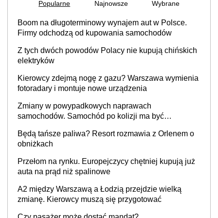
Popularne
Najnowsze
Wybrane
Boom na długoterminowy wynajem aut w Polsce.
Firmy odchodzą od kupowania samochodów
Z tych dwóch powodów Polacy nie kupują chińskich
elektryków
Kierowcy zdejmą nogę z gazu? Warszawa wymienia
fotoradary i montuje nowe urządzenia
Zmiany w powypadkowych naprawach
samochodów. Samochód po kolizji ma być
przywrócony do stanu zgodnego z technologią
Będą tańsze paliwa? Resort rozmawia z Orlenem o
producenta
obniżkach
Przełom na rynku. Europejczycy chętniej kupują już
auta na prąd niż spalinowe
A2 między Warszawą a Łodzią przejdzie wielką
zmianę. Kierowcy muszą się przygotować
Czy pasażer może dostać mandat?