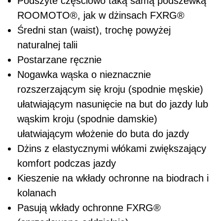
Podszyte częściowo taką samą podszewką
ROOMOTO
®
, jak w dżinsach FXRG
®
Średni stan (waist), trochę powyżej
naturalnej talii
Postarzane ręcznie
Nogawka wąska o nieznacznie
rozszerzającym się kroju (spodnie męskie)
ułatwiającym nasunięcie na but do jazdy lub
wąskim kroju (spodnie damskie)
ułatwiającym włożenie do buta do jazdy
Dżins z elastycznymi włókami zwiększający
komfort podczas jazdy
Kieszenie na wkłady ochronne na biodrach i
kolanach
Pasują wkłady ochronne FXRG
®