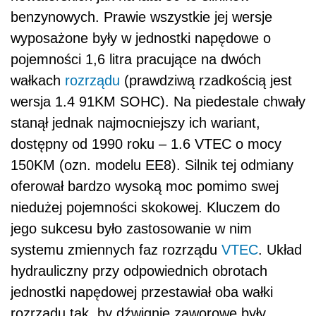
benzynowych. Prawie wszystkie jej wersje
wyposażone były w jednostki napędowe o
pojemności 1,6 litra pracujące na dwóch
wałkach
rozrządu
(prawdziwą rzadkością jest
wersja 1.4 91KM SOHC). Na piedestale chwały
stanął jednak najmocniejszy ich wariant,
dostępny od 1990 roku – 1.6 VTEC o mocy
150KM (ozn. modelu EE8). Silnik tej odmiany
oferował bardzo wysoką moc pomimo swej
niedużej pojemności skokowej. Kluczem do
jego sukcesu było zastosowanie w nim
systemu zmiennych faz rozrządu
VTEC
. Układ
hydrauliczny przy odpowiednich obrotach
jednostki napędowej przestawiał oba wałki
rozrządu tak, by dźwignie zaworowe były