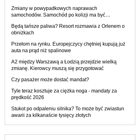
Zmiany w powypadkowych naprawach
samochodów. Samochód po kolizji ma być
przywrócony do stanu zgodnego z technologią
Będą tańsze paliwa? Resort rozmawia z Orlenem o
producenta
obniżkach
Przełom na rynku. Europejczycy chętniej kupują już
auta na prąd niż spalinowe
A2 między Warszawą a Łodzią przejdzie wielką
zmianę. Kierowcy muszą się przygotować
Czy pasażer może dostać mandat?
Tyle teraz kosztuje za ciężka noga - mandaty za
prędkość 2026
Stukot po odpaleniu silnika? To może być zwiastun
awarii za kilkanaście tysięcy złotych