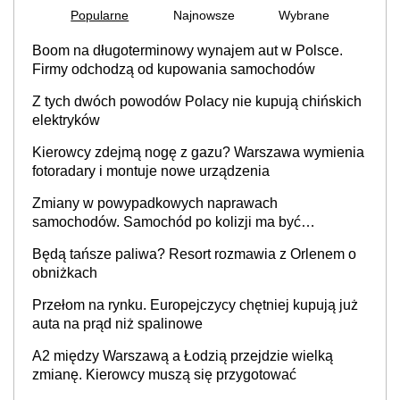
Popularne
Najnowsze
Wybrane
Boom na długoterminowy wynajem aut w Polsce.
Firmy odchodzą od kupowania samochodów
Z tych dwóch powodów Polacy nie kupują chińskich
elektryków
Kierowcy zdejmą nogę z gazu? Warszawa wymienia
fotoradary i montuje nowe urządzenia
Zmiany w powypadkowych naprawach
samochodów. Samochód po kolizji ma być
przywrócony do stanu zgodnego z technologią
Będą tańsze paliwa? Resort rozmawia z Orlenem o
producenta
obniżkach
Przełom na rynku. Europejczycy chętniej kupują już
auta na prąd niż spalinowe
A2 między Warszawą a Łodzią przejdzie wielką
zmianę. Kierowcy muszą się przygotować