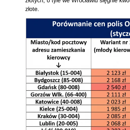
złotych, o tyle we Wrocławiu sięgnie kw
złote.