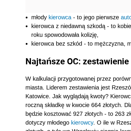
młody
kierowca
- to jego pierwsze
aut
kierowca z niedawną szkodą - to kobie
roku spowodowała kolizję,
kierowca bez szkód - to mężczyzna, ma
Najtańsze OC: zestawienie
W kalkulacji przygotowanej przez porów
miasta. Liderem zestawienia jest Rzeszó
Katowice. Jak wyglądają kwoty? Kierow
roczną składkę w kwocie 664 złotych. 
będzie kosztować 927 złotych - to 263 zł
dotyczy młodego
kierowcy
. O ile w Rze