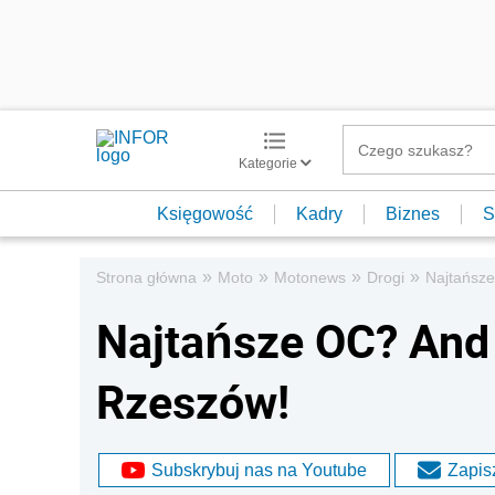
Kategorie
Księgowość
Kadry
Biznes
S
»
»
»
»
Strona główna
Moto
Motonews
Drogi
Najtańsze
Najtańsze OC? And t
Rzeszów!
Subskrybuj nas na Youtube
Zapisz