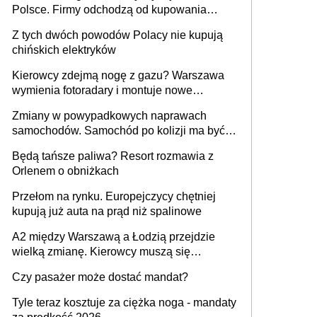
Polsce. Firmy odchodzą od kupowania
samochodów
Z tych dwóch powodów Polacy nie kupują
chińskich elektryków
Kierowcy zdejmą nogę z gazu? Warszawa
wymienia fotoradary i montuje nowe
urządzenia
Zmiany w powypadkowych naprawach
samochodów. Samochód po kolizji ma być
przywrócony do stanu zgodnego z
Będą tańsze paliwa? Resort rozmawia z
technologią producenta
Orlenem o obniżkach
Przełom na rynku. Europejczycy chętniej
kupują już auta na prąd niż spalinowe
A2 między Warszawą a Łodzią przejdzie
wielką zmianę. Kierowcy muszą się
przygotować
Czy pasażer może dostać mandat?
Tyle teraz kosztuje za ciężka noga - mandaty