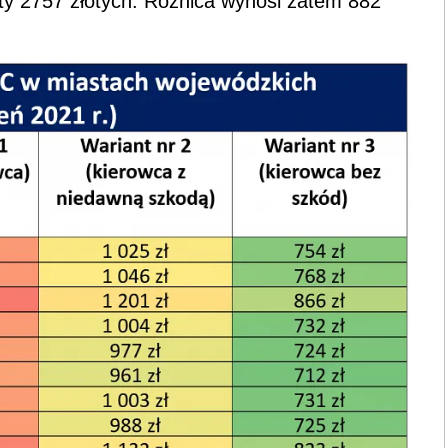
oty 2757 złotych. Różnica wynosi zatem 882