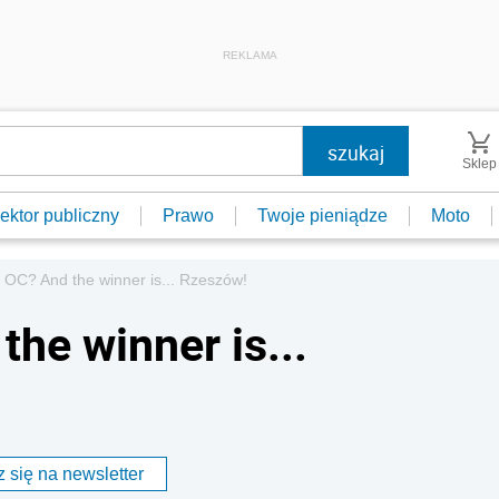
REKLAMA
Sklep
ektor publiczny
Prawo
Twoje pieniądze
Moto
 OC? And the winner is... Rzeszów!
he winner is...
 się na newsletter