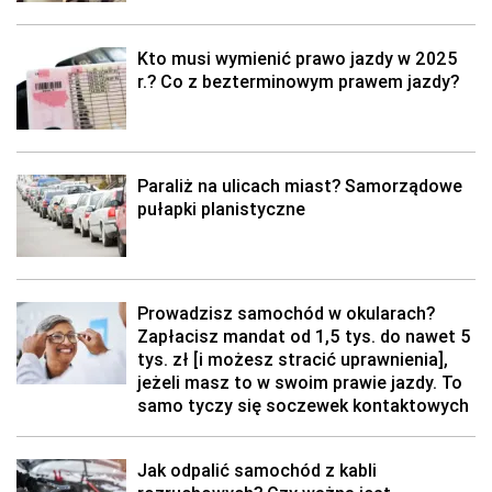
Kto musi wymienić prawo jazdy w 2025
r.? Co z bezterminowym prawem jazdy?
Paraliż na ulicach miast? Samorządowe
pułapki planistyczne
Prowadzisz samochód w okularach?
Zapłacisz mandat od 1,5 tys. do nawet 5
tys. zł [i możesz stracić uprawnienia],
jeżeli masz to w swoim prawie jazdy. To
samo tyczy się soczewek kontaktowych
Jak odpalić samochód z kabli