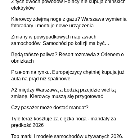
Z tych dwóch powodów Polacy nie kupują chińskich
elektryków
Kierowcy zdejmą nogę z gazu? Warszawa wymienia
fotoradary i montuje nowe urządzenia
Zmiany w powypadkowych naprawach
samochodów. Samochód po kolizji ma być
przywrócony do stanu zgodnego z technologią
Będą tańsze paliwa? Resort rozmawia z Orlenem o
producenta
obniżkach
Przełom na rynku. Europejczycy chętniej kupują już
auta na prąd niż spalinowe
A2 między Warszawą a Łodzią przejdzie wielką
zmianę. Kierowcy muszą się przygotować
Czy pasażer może dostać mandat?
Tyle teraz kosztuje za ciężka noga - mandaty za
prędkość 2026
Top marki i modele samochodów używanych 2026.