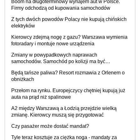
Boom na długoterminowy wynajem aut w Polsce.
Firmy odchodzą od kupowania samochodów
Z tych dwóch powodów Polacy nie kupują chińskich
elektryków
Kierowcy zdejmą nogę z gazu? Warszawa wymienia
fotoradary i montuje nowe urządzenia
Zmiany w powypadkowych naprawach
samochodów. Samochód po kolizji ma być
przywrócony do stanu zgodnego z technologią
Będą tańsze paliwa? Resort rozmawia z Orlenem o
producenta
obniżkach
Przełom na rynku. Europejczycy chętniej kupują już
auta na prąd niż spalinowe
A2 między Warszawą a Łodzią przejdzie wielką
zmianę. Kierowcy muszą się przygotować
Czy pasażer może dostać mandat?
Tyle teraz kosztuje za ciężka noga - mandaty za