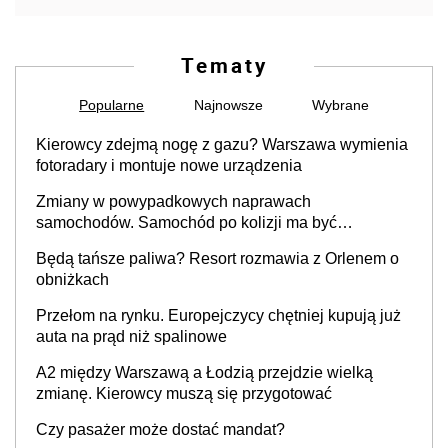
Tematy
Popularne
Najnowsze
Wybrane
Kierowcy zdejmą nogę z gazu? Warszawa wymienia
fotoradary i montuje nowe urządzenia
Zmiany w powypadkowych naprawach
samochodów. Samochód po kolizji ma być
przywrócony do stanu zgodnego z technologią
Będą tańsze paliwa? Resort rozmawia z Orlenem o
producenta
obniżkach
Przełom na rynku. Europejczycy chętniej kupują już
auta na prąd niż spalinowe
A2 między Warszawą a Łodzią przejdzie wielką
zmianę. Kierowcy muszą się przygotować
Czy pasażer może dostać mandat?