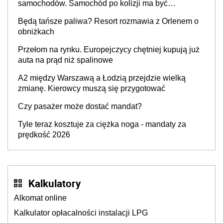
samochodów. Samochód po kolizji ma być
przywrócony do stanu zgodnego z technologią
Będą tańsze paliwa? Resort rozmawia z Orlenem o
producenta
obniżkach
Przełom na rynku. Europejczycy chętniej kupują już
auta na prąd niż spalinowe
A2 między Warszawą a Łodzią przejdzie wielką
zmianę. Kierowcy muszą się przygotować
Czy pasażer może dostać mandat?
Tyle teraz kosztuje za ciężka noga - mandaty za
prędkość 2026
Kalkulatory
Alkomat online
Kalkulator opłacalności instalacji LPG