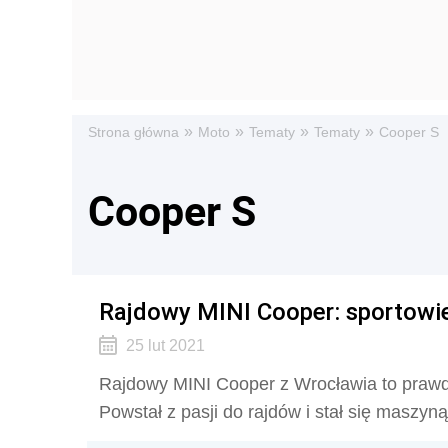
»
»
»
»
Strona główna
Moto
Tematy
Tematy
Cooper S
Cooper S
Rajdowy MINI Cooper: sportowie
25 lut 2021
Rajdowy MINI Cooper z Wrocławia to prawd
Powstał z pasji do rajdów i stał się maszyn