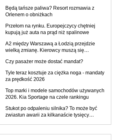
przywrócony do stanu zgodnego z
Będą tańsze paliwa? Resort rozmawia z
technologią producenta
Orlenem o obniżkach
Przełom na rynku. Europejczycy chętniej
kupują już auta na prąd niż spalinowe
A2 między Warszawą a Łodzią przejdzie
wielką zmianę. Kierowcy muszą się
przygotować
Czy pasażer może dostać mandat?
Tyle teraz kosztuje za ciężka noga - mandaty
za prędkość 2026
Top marki i modele samochodów używanych
2026. Kia Sportage na czele rankingu
Stukot po odpaleniu silnika? To może być
zwiastun awarii za kilkanaście tysięcy
złotych