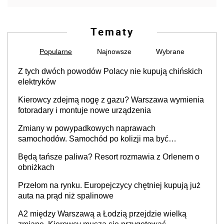
Tematy
Popularne
Najnowsze
Wybrane
Z tych dwóch powodów Polacy nie kupują chińskich
elektryków
Kierowcy zdejmą nogę z gazu? Warszawa wymienia
fotoradary i montuje nowe urządzenia
Zmiany w powypadkowych naprawach
samochodów. Samochód po kolizji ma być
przywrócony do stanu zgodnego z technologią
Będą tańsze paliwa? Resort rozmawia z Orlenem o
producenta
obniżkach
Przełom na rynku. Europejczycy chętniej kupują już
auta na prąd niż spalinowe
A2 między Warszawą a Łodzią przejdzie wielką