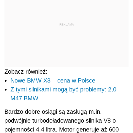
Nowe BMW X3 – cena w Polsce
Z tymi silnikami mogą być problemy: 2,0
M47 BMW
Bardzo dobre osiągi są zasługą m.in.
podwójnie turbodoładowanego silnika V8 o
pojemności 4.4 litra. Motor generuje aż 600
KM i 750 Nm, a warto dodać, że maksymalny
moment obrotowy jest dostępny już od 1800
obr./min. Jednostkę napędową połączono z 8-
biegową przekładnią automatyczną Steptronic,
a za rozdzielanie momentu obrotowego
pomiędzy przednią i tylną osią odpowiada
sprzęgło wielotarczowe.
Nowe BMW M5 wyceniono w Polsce na