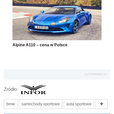
AUTOPROMOCJA
Źródło:
bmw
samochody sportowe
auta sportowe
Wersja do druku
Napisz do nas
Zapisz się na newsletter
Udostępnij