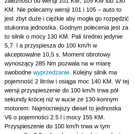
zależności od wersji 101 KM, 105 KM lub 130
KM. Nie polecamy wersji 101 i 105 – auto to
jest zbyt duże i ciężkie aby mogła go rozpędzić
stukonna jednostka. Godnym polecenia jest za
to silnik o mocy 130 KM. Pali średnio jedynie
5,7 l a przyspiesza do 100 km/h w
akceptowalne 10,5 s. Moment obrotowy
wynoszący 285 Nm pozwala na w miarę
swobodne
wyprzedzanie
. Kolejny silnik ma
pojemność 2 litrów i osiąga moc 140 KM. W tej
wersji przyspieszenie do 100 km/h trwa pół
sekundy krócej niż w aucie ze 130-konnym
motorem. Najmocniejszy diesel to jednostka
V6 o pojemności 2.5 l i mocy 155 KM.
Przyspieszenie do 100 km/h trwa w tym