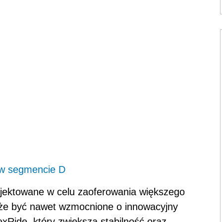
 w segmencie D
jektowane w celu zaoferowania większego
że być nawet wzmocnione o innowacyjny
xRide, który zwiększa stabilność oraz