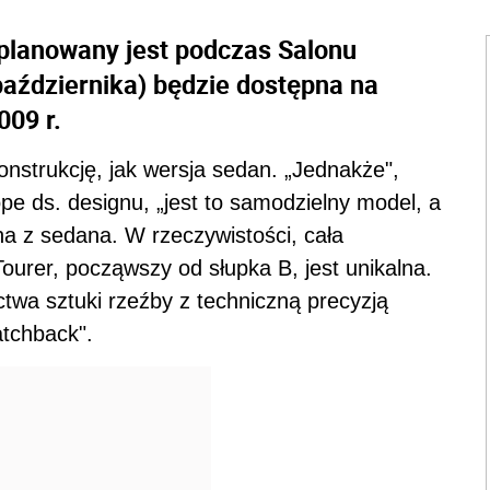
planowany jest podczas Salonu
ździernika) będzie dostępna na
009 r.
nstrukcję, jak wersja sedan. „Jednakże",
 ds. designu, „jest to samodzielny model, a
a z sedana. W rzeczywistości, cała
Tourer, począwszy od słupka B, jest unikalna.
twa sztuki rzeźby z techniczną precyzją
tchback".