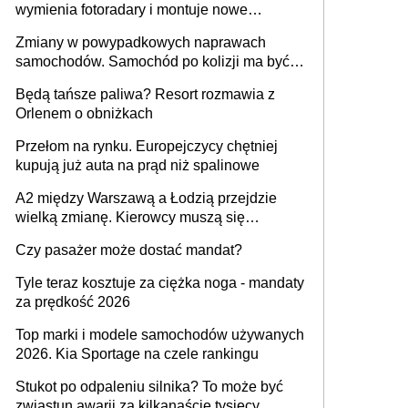
wymienia fotoradary i montuje nowe
urządzenia
Zmiany w powypadkowych naprawach
samochodów. Samochód po kolizji ma być
przywrócony do stanu zgodnego z
Będą tańsze paliwa? Resort rozmawia z
technologią producenta
Orlenem o obniżkach
Przełom na rynku. Europejczycy chętniej
kupują już auta na prąd niż spalinowe
A2 między Warszawą a Łodzią przejdzie
wielką zmianę. Kierowcy muszą się
przygotować
Czy pasażer może dostać mandat?
Tyle teraz kosztuje za ciężka noga - mandaty
za prędkość 2026
Top marki i modele samochodów używanych
2026. Kia Sportage na czele rankingu
Stukot po odpaleniu silnika? To może być
zwiastun awarii za kilkanaście tysięcy