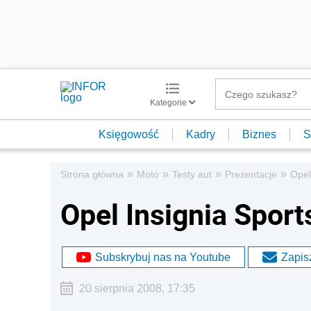
Kategorie
Księgowość
Kadry
Biznes
S
»
»
»
»
Strona główna
Moto
Testy aut
Prezentacje
Opel
Opel Insignia Sport
Subskrybuj nas na Youtube
Zapisz
20 sierpnia 2008, 17:35