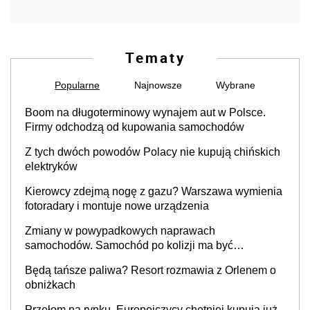
Tematy
Popularne
Najnowsze
Wybrane
Boom na długoterminowy wynajem aut w Polsce.
Firmy odchodzą od kupowania samochodów
Z tych dwóch powodów Polacy nie kupują chińskich
elektryków
Kierowcy zdejmą nogę z gazu? Warszawa wymienia
fotoradary i montuje nowe urządzenia
Zmiany w powypadkowych naprawach
samochodów. Samochód po kolizji ma być
przywrócony do stanu zgodnego z technologią
Będą tańsze paliwa? Resort rozmawia z Orlenem o
producenta
obniżkach
Przełom na rynku. Europejczycy chętniej kupują już