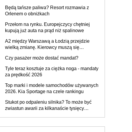
przywrócony do stanu zgodnego z
Będą tańsze paliwa? Resort rozmawia z
technologią producenta
Orlenem o obniżkach
Przełom na rynku. Europejczycy chętniej
kupują już auta na prąd niż spalinowe
A2 między Warszawą a Łodzią przejdzie
wielką zmianę. Kierowcy muszą się
przygotować
Czy pasażer może dostać mandat?
Tyle teraz kosztuje za ciężka noga - mandaty
za prędkość 2026
Top marki i modele samochodów używanych
2026. Kia Sportage na czele rankingu
Stukot po odpaleniu silnika? To może być
zwiastun awarii za kilkanaście tysięcy
złotych