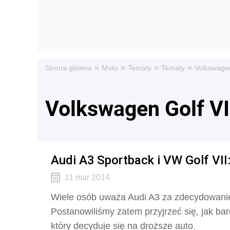
»
»
»
»
Strona główna
Moto
Tematy
Tematy
Volkswagen
Volkswagen Golf VII
Audi A3 Sportback i VW Golf VII
11 mar 2014
Wiele osób uważa Audi A3 za zdecydowanie
Postanowiliśmy zatem przyjrzeć się, jak bar
który decyduje się na droższe auto.