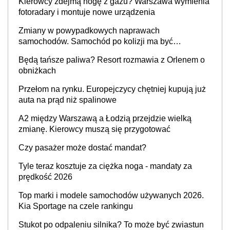
Kierowcy zdejmą nogę z gazu? Warszawa wymienia
fotoradary i montuje nowe urządzenia
Zmiany w powypadkowych naprawach
samochodów. Samochód po kolizji ma być
przywrócony do stanu zgodnego z technologią
Będą tańsze paliwa? Resort rozmawia z Orlenem o
producenta
obniżkach
Przełom na rynku. Europejczycy chętniej kupują już
auta na prąd niż spalinowe
A2 między Warszawą a Łodzią przejdzie wielką
zmianę. Kierowcy muszą się przygotować
Czy pasażer może dostać mandat?
Tyle teraz kosztuje za ciężka noga - mandaty za
prędkość 2026
Top marki i modele samochodów używanych 2026.
Kia Sportage na czele rankingu
Stukot po odpaleniu silnika? To może być zwiastun