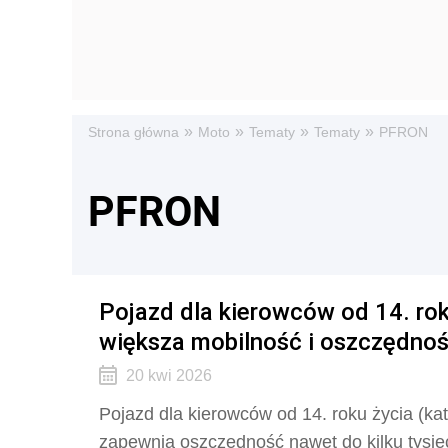
»
»
»
»
Strona główna
Moto
Tematy
Tematy
PFRON
PFRON
Pojazd dla kierowców od 14. rok
większa mobilność i oszczędność 
20 kwi 2026
Pojazd dla kierowców od 14. roku życia (kat
zapewnia oszczędność nawet do kilku tysięc