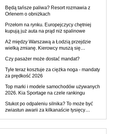
przywrócony do stanu zgodnego z
Będą tańsze paliwa? Resort rozmawia z
technologią producenta
Orlenem o obniżkach
Przełom na rynku. Europejczycy chętniej
kupują już auta na prąd niż spalinowe
A2 między Warszawą a Łodzią przejdzie
wielką zmianę. Kierowcy muszą się
przygotować
Czy pasażer może dostać mandat?
Tyle teraz kosztuje za ciężka noga - mandaty
za prędkość 2026
Top marki i modele samochodów używanych
2026. Kia Sportage na czele rankingu
Stukot po odpaleniu silnika? To może być
zwiastun awarii za kilkanaście tysięcy
złotych