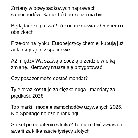
Zmiany w powypadkowych naprawach
samochodów. Samochód po kolizji ma być
przywrócony do stanu zgodnego z technologią
Będą tańsze paliwa? Resort rozmawia z Orlenem o
producenta
obniżkach
Przełom na rynku. Europejczycy chętniej kupują już
auta na prąd niż spalinowe
A2 między Warszawą a Łodzią przejdzie wielką
zmianę. Kierowcy muszą się przygotować
Czy pasażer może dostać mandat?
Tyle teraz kosztuje za ciężka noga - mandaty za
prędkość 2026
Top marki i modele samochodów używanych 2026.
Kia Sportage na czele rankingu
Stukot po odpaleniu silnika? To może być zwiastun
awarii za kilkanaście tysięcy złotych