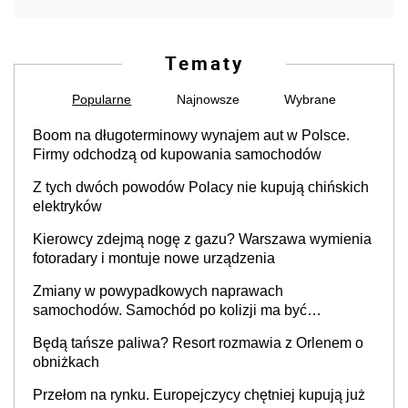
Tematy
Popularne
Najnowsze
Wybrane
Boom na długoterminowy wynajem aut w Polsce.
Firmy odchodzą od kupowania samochodów
Z tych dwóch powodów Polacy nie kupują chińskich
elektryków
Kierowcy zdejmą nogę z gazu? Warszawa wymienia
fotoradary i montuje nowe urządzenia
Zmiany w powypadkowych naprawach
samochodów. Samochód po kolizji ma być
przywrócony do stanu zgodnego z technologią
Będą tańsze paliwa? Resort rozmawia z Orlenem o
producenta
obniżkach
Przełom na rynku. Europejczycy chętniej kupują już