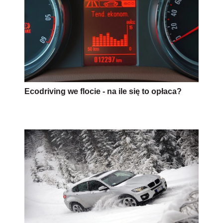
Ecodriving we flocie - na ile się to opłaca?