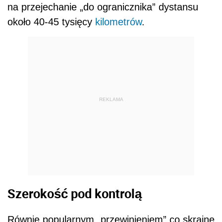
na przejechanie „do ogranicznika” dystansu
około 40-45 tysięcy
kilometrów
.
REKLAMA
Szerokość pod kontrolą
Równie popularnym „przewinieniem” co skrajne