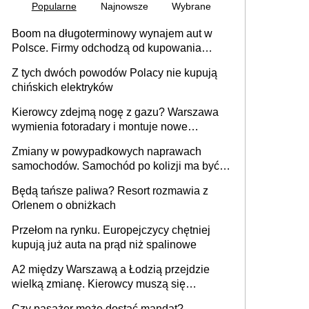
Popularne
Najnowsze
Wybrane
Boom na długoterminowy wynajem aut w
Polsce. Firmy odchodzą od kupowania
samochodów
Z tych dwóch powodów Polacy nie kupują
chińskich elektryków
Kierowcy zdejmą nogę z gazu? Warszawa
wymienia fotoradary i montuje nowe
urządzenia
Zmiany w powypadkowych naprawach
samochodów. Samochód po kolizji ma być
przywrócony do stanu zgodnego z
Będą tańsze paliwa? Resort rozmawia z
technologią producenta
Orlenem o obniżkach
Przełom na rynku. Europejczycy chętniej
kupują już auta na prąd niż spalinowe
A2 między Warszawą a Łodzią przejdzie
wielką zmianę. Kierowcy muszą się
przygotować
Czy pasażer może dostać mandat?