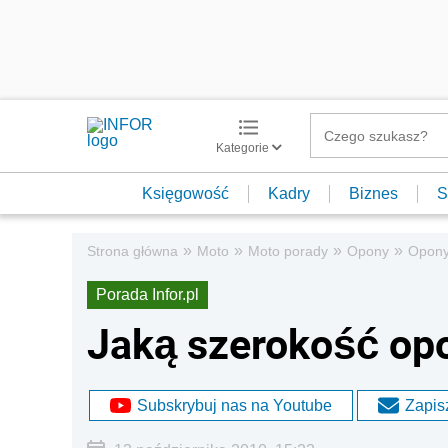
Kategorie
Księgowość
Kadry
Biznes
S
»
»
»
»
Strona główna
Moto
Moto porady
Opony
Opony
Porada Infor.pl
Jaką szerokość op
Subskrybuj nas na Youtube
Zapisz