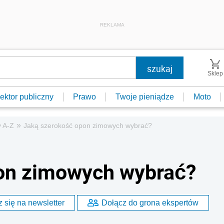
REKLAMA
Sklep
ektor publiczny
Prawo
Twoje pieniądze
Moto
»
 A-Z
Jaką szerokość opon zimowych wybrać?
on zimowych wybrać?
 się na newsletter
Dołącz do grona ekspertów