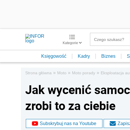
Kategorie
Księgowość
Kadry
Biznes
S
»
»
»
Strona główna
Moto
Moto porady
Eksploatacja au
Jak wycenić samo
zrobi to za ciebie
Subskrybuj nas na Youtube
Zapisz