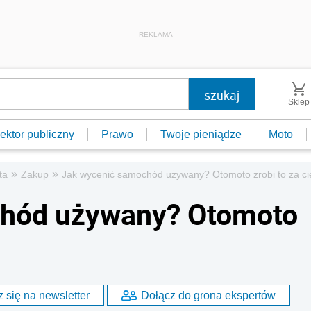
REKLAMA
Sklep
ektor publiczny
Prawo
Twoje pieniądze
Moto
»
»
ta
Zakup
Jak wycenić samochód używany? Otomoto zrobi to za ci
chód używany? Otomoto
 się na newsletter
Dołącz do grona ekspertów