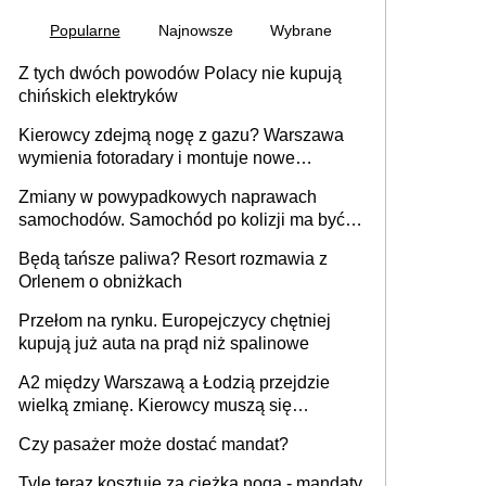
Popularne
Najnowsze
Wybrane
Z tych dwóch powodów Polacy nie kupują
chińskich elektryków
Kierowcy zdejmą nogę z gazu? Warszawa
wymienia fotoradary i montuje nowe
urządzenia
Zmiany w powypadkowych naprawach
samochodów. Samochód po kolizji ma być
przywrócony do stanu zgodnego z
Będą tańsze paliwa? Resort rozmawia z
technologią producenta
Orlenem o obniżkach
Przełom na rynku. Europejczycy chętniej
kupują już auta na prąd niż spalinowe
A2 między Warszawą a Łodzią przejdzie
wielką zmianę. Kierowcy muszą się
przygotować
Czy pasażer może dostać mandat?
Tyle teraz kosztuje za ciężka noga - mandaty