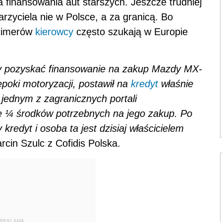
 finansowania aut starszych. Jeszcze trudniej
zyciela nie w Polsce, a za granicą. Bo
gtimerów
kierowcy
często szukają w Europie
ący pozyskać finansowanie na zakup Mazdy MX-
 epoki motoryzacji, postawił na
kredyt
właśnie
jednym z zagranicznych portali
e ¼ środków potrzebnych na jego zakup. Po
 kredyt i osoba ta jest dzisiaj właścicielem
cin Szulc z Cofidis Polska.
REKLAMA