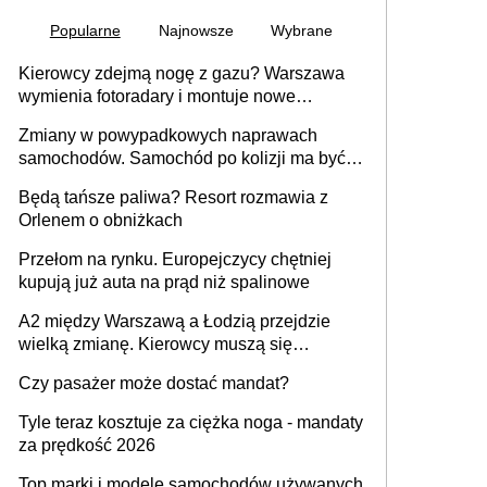
Popularne
Najnowsze
Wybrane
Kierowcy zdejmą nogę z gazu? Warszawa
wymienia fotoradary i montuje nowe
urządzenia
Zmiany w powypadkowych naprawach
samochodów. Samochód po kolizji ma być
przywrócony do stanu zgodnego z
Będą tańsze paliwa? Resort rozmawia z
technologią producenta
Orlenem o obniżkach
Przełom na rynku. Europejczycy chętniej
kupują już auta na prąd niż spalinowe
A2 między Warszawą a Łodzią przejdzie
wielką zmianę. Kierowcy muszą się
przygotować
Czy pasażer może dostać mandat?
Tyle teraz kosztuje za ciężka noga - mandaty
za prędkość 2026
Top marki i modele samochodów używanych