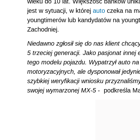
wieku do 10 lat. Większość banków unika
jest w sytuacji, w której
auto
czeka na mar
youngtimerów lub kandydatów na youn
Zachodniej.
Niedawno zgłosił się do nas klient chc
5 trzeciej generacji. Jako pasjonat innej
tego modelu pojazdu. Wypatrzył auto na 
motoryzacyjnych, ale dysponował jedyni
szybkiej weryfikacji wniosku przyznaliśmy
swojej wymarzonej MX-5
- podkreśla Mar