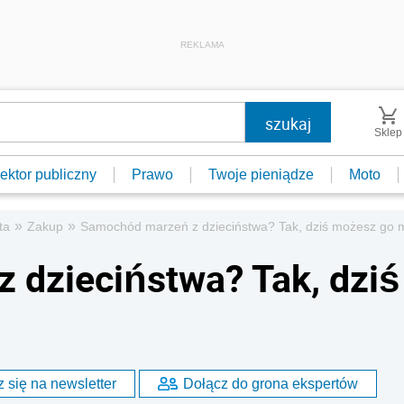
REKLAMA
Sklep
ektor publiczny
Prawo
Twoje pieniądze
Moto
»
»
ta
Zakup
Samochód marzeń z dzieciństwa? Tak, dziś możesz go m
 dzieciństwa? Tak, dziś
 się na newsletter
Dołącz do grona ekspertów